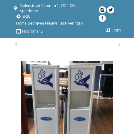
Molenstraat-Centrum 1, 7311 XG,
Apeldoorn
8-20
Home
Bedrijven
Nieuws
Reserveringen
Login
Hoofdmenu