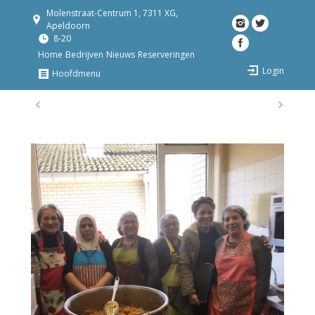
Molenstraat-Centrum 1, 7311 XG,
Apeldoorn
8-20
Home
Bedrijven
Nieuws
Reserveringen
Login
Hoofdmenu