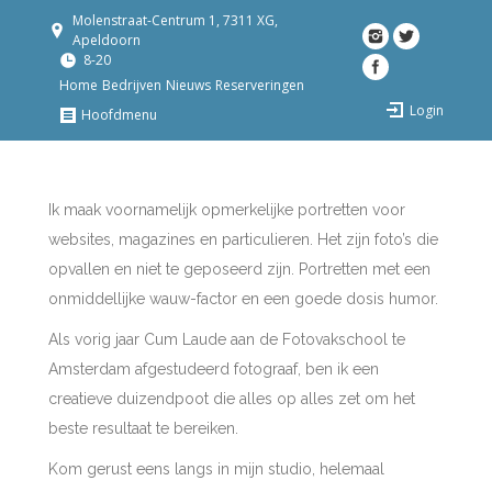
Molenstraat-Centrum 1, 7311 XG,
Apeldoorn
8-20
Home
Bedrijven
Nieuws
Reserveringen
Login
Hoofdmenu
Ik maak voornamelijk opmerkelijke portretten voor
websites, magazines en particulieren. Het zijn foto’s die
opvallen en niet te geposeerd zijn. Portretten met een
onmiddellijke wauw-factor en een goede dosis humor.
Als vorig jaar Cum Laude aan de Fotovakschool te
Amsterdam afgestudeerd fotograaf, ben ik een
creatieve duizendpoot die alles op alles zet om het
beste resultaat te bereiken.
Kom gerust eens langs in mijn studio, helemaal